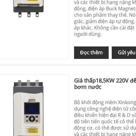
và các thiết bị hạng nặng k
động, điện áp Buck Magnetr
cho sản phẩm thay thế. Nó 
giác, giảm điện áp tự động,
áp khác. Không cần cài đặt
người dùng.
Đọc thêm
Gửi yêu
Giá thấp18,5KW 220V đ
bơm nước
Bộ khởi động mềm Xinkong 
dụng công nghệ điện tử côn
điều khiển hiện đại R & D v
độ tiên tiến quốc tế có th
động cơ, có thể được sử d
và các thiết bị hạng nặng k