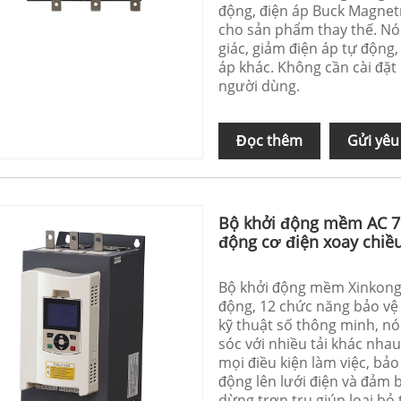
động, điện áp Buck Magnetr
cho sản phẩm thay thế. Nó 
giác, giảm điện áp tự động,
áp khác. Không cần cài đặt
người dùng.
Đọc thêm
Gửi yêu
Bộ khởi động mềm AC 75
động cơ điện xoay chiề
Bộ khởi động mềm Xinkong 
động, 12 chức năng bảo vệ 
kỹ thuật số thông minh, n
sóc với nhiều tải khác nha
mọi điều kiện làm việc, bả
động lên lưới điện và đảm 
dừng trơn tru giúp loại bỏ