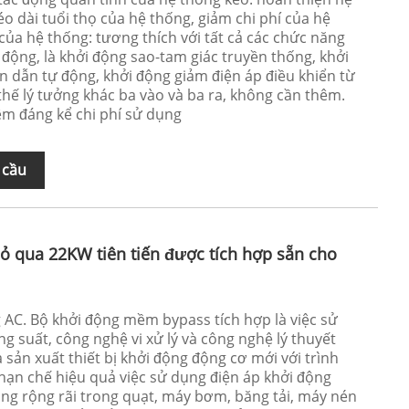
o dài tuổi thọ của hệ thống, giảm chi phí của hệ
 của hệ thống: tương thích với tất cả các chức năng
 động, là khởi động sao-tam giác truyền thống, khởi
 dẫn tự động, khởi động giảm điện áp điều khiển từ
thế lý tưởng khác ba vào và ba ra, không cần thêm.
iệm đáng kể chi phí sử dụng
 cầu
 qua 22KW tiên tiến được tích hợp sẵn cho
AC. Bộ khởi động mềm bypass tích hợp là việc sử
g suất, công nghệ vi xử lý và công nghệ lý thuyết
à sản xuất thiết bị khởi động động cơ mới với trình
ể hạn chế hiệu quả việc sử dụng điện áp khởi động
ụng rộng rãi trong quạt, máy bơm, băng tải, máy nén