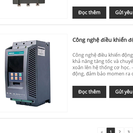
Đọc thêm
Gửi yêu
Công nghệ điều khiển đ
Công nghệ điều khiển động 
khả năng tăng tốc và chuy
xoắn lên hệ thống cơ học.
động, đảm bảo momen ra c
Đọc thêm
Gửi yêu
<
1
2
3