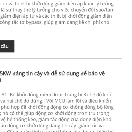
on và thiết bị khởi động giảm điện áp khác lý tưởng
là sự thay thế lý tưởng cho việc chuyển đổi sao/tam
 giảm điện áp từ và các thiết bị khởi động giảm điện
 công tắc tơ bypass, giúp giảm đáng kể chi phí cho
 cầu
KW đáng tin cậy và dễ sử dụng để bảo vệ
u
AC. Bộ khởi động mềm được trang bị 3 chế độ khởi
và hai chế độ dừng. "Với MCU làm lõi và điều khiển
ó phù hợp để khởi động động cơ không đồng bộ lồng
u; nó có thể giúp động cơ khởi động trơn tru trong
o vệ hệ thống kéo, giảm tác động của dòng điện khởi
bảo động cơ khởi động đáng tin cậy: giảm tốc và
 tác động quán tính của hệ thống kéo: hoàn thiện hệ